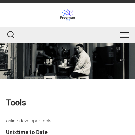
Skip
to
content
Tools
online developer tools
Unixtime to Date