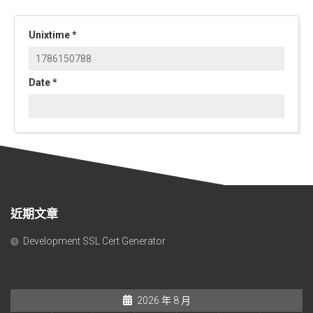
Unixtime
*
Date
*
近期文章
Development SSL Cert Generator
2026 年 8 月